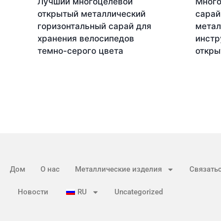
Лучший многоцелевой
Много
открытый металлический
сарай
горизонтальный сарай для
метал
хранения велосипедов
инстр
темно-серого цвета
откры
Дом
О нас
Металлические изделия
Связатьс
Новости
RU
Uncategorized