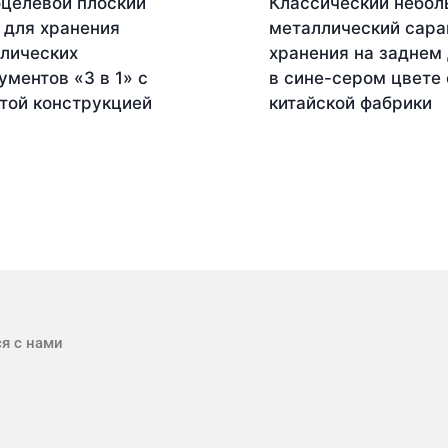
целевой плоский
Классический небол
 для хранения
металлический сара
лических
хранения на заднем
ументов «3 в 1» с
в сине-сером цвете 
той конструкцией
китайской фабрики
я с нами