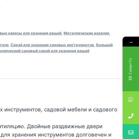
.
вые навесы для хранения вещей
,
Металлические изделия
,
→
стали
,
Сарай для хранения садовых инструментов
,
Большой
ллический садовый сарай для хранения вещей
Contact Us
х инструментов, садовой мебели и садового
нтиляцию. Двойные раздвижные двери
 для хранения инструментов долговечен и