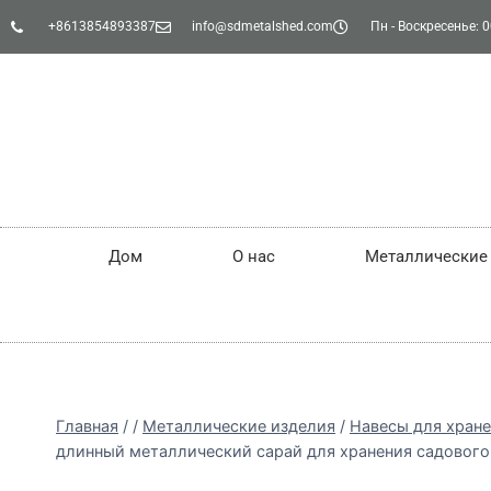
+8613854893387
info@sdmetalshed.com
Пн - Воскресенье: 0
Дом
О нас
Металлические
Главная
/
/
Металлические изделия
/
Навесы для хран
длинный металлический сарай для хранения садового