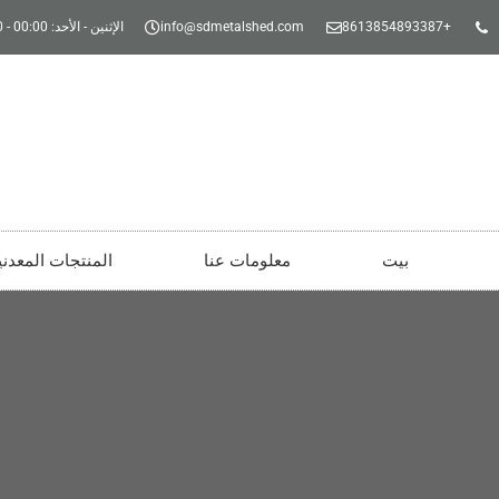
+8613854893387
info@sdmetalshed.com
الإثنين - الأحد: 00:00 - 24:00
بيت
معلومات عنا
المنتجات المعدني