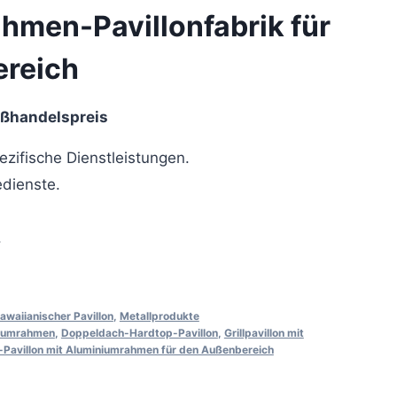
hmen-Pavillonfabrik für
reich
oßhandelspreis
zifische Dienstleistungen.
dienste.
.
awaiianischer Pavillon
,
Metallprodukte
niumrahmen
,
Doppeldach-Hardtop-Pavillon
,
Grillpavillon mit
-Pavillon mit Aluminiumrahmen für den Außenbereich