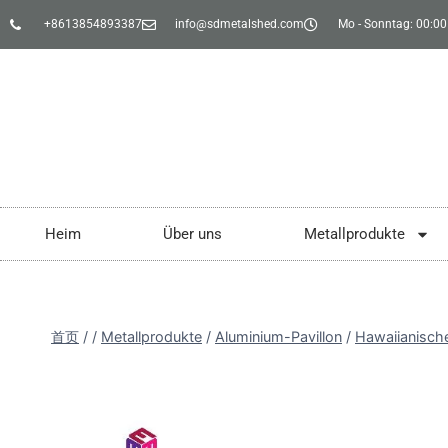
+8613854893387
info@sdmetalshed.com
Mo - Sonntag: 00:00 
Heim
Über uns
Metallprodukte
首页
/
/
Metallprodukte
/
Aluminium-Pavillon
/
Hawaiianische