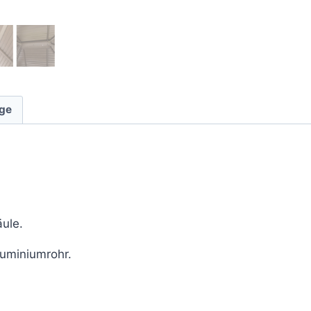
ge
ule.
luminiumrohr.