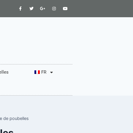
lles
FR
e de poubelles
les