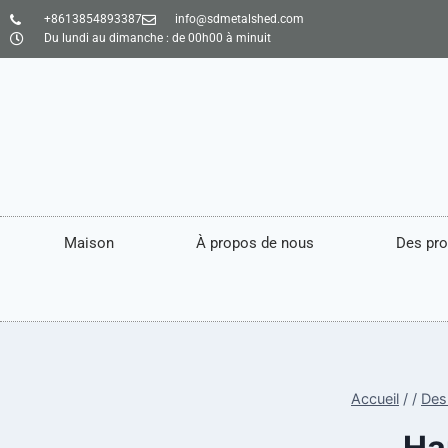
+8613854893387
info@sdmetalshed.com
Du lundi au dimanche : de 00h00 à minuit
Maison
À propos de nous
Des pro
Accueil
/
/
Des
Ha