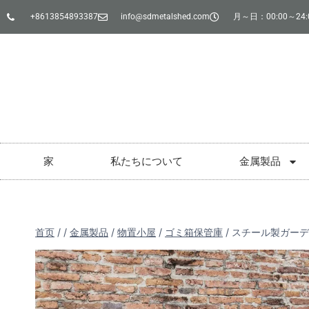
+8613854893387
info@sdmetalshed.com
月～日：00:00～24:
家
私たちについて
金属製品
首页
/
/
金属製品
/
物置小屋
/
ゴミ箱保管庫
/
スチール製ガーデ