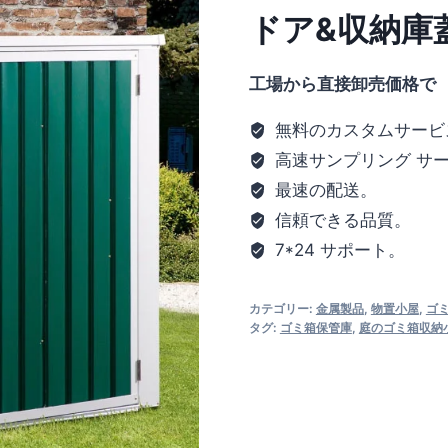
ドア&収納庫
工場から直接卸売価格で
無料のカスタムサービ
高速サンプリング サ
最速の配送。
信頼できる品質。
7*24 サポート。
カテゴリー:
金属製品
,
物置小屋
,
ゴ
タグ:
ゴミ箱保管庫
,
庭のゴミ箱収納