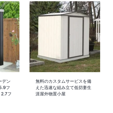
ーデン
無料のカスタムサービスを備
.9フ
えた迅速な組み立て低切妻生
 2.7フ
涯屋外物置小屋