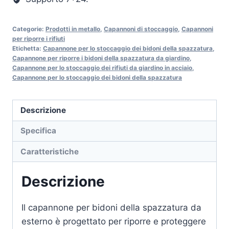
Categorie:
Prodotti in metallo
,
Capannoni di stoccaggio
,
Capannoni
per riporre i rifiuti
Etichetta:
Capannone per lo stoccaggio dei bidoni della spazzatura
,
Capannone per riporre i bidoni della spazzatura da giardino
,
Capannone per lo stoccaggio dei rifiuti da giardino in acciaio
,
Capannone per lo stoccaggio dei bidoni della spazzatura
Descrizione
Specifica
Caratteristiche
Descrizione
Il capannone per bidoni della spazzatura da
esterno è progettato per riporre e proteggere