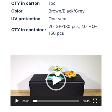
QTY in carton
1pc
Color
Brown/Black/Grey
UV protection
One year
20″GP-180 pcs; 40″HQ-
QTY in container
150 pcs
動
画
プ
レ
ー
ヤ
ー
00:00
00:45