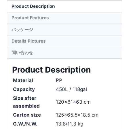
Product Description
Product Features
パッケージ
Details Pictures
問い合わせ
Product Description
Material
PP
Capacity
450L / 118gal
Size after
120×61×63 cm
assembled
Carton size
125×65.5×18.5 cm
G.W./N.W.
13.8/11.3 kg