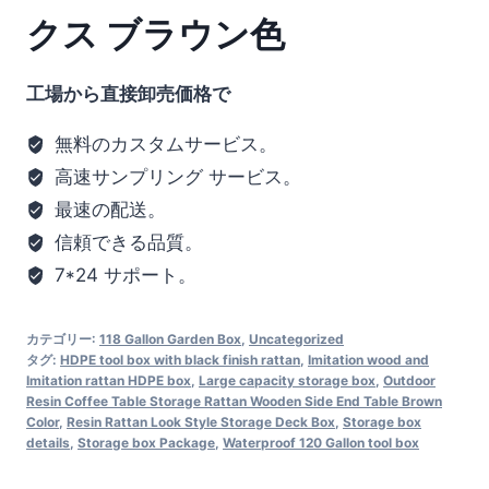
クス ブラウン色
工場から直接卸売価格で
無料のカスタムサービス。
高速サンプリング サービス。
最速の配送。
信頼できる品質。
7*24 サポート。
カテゴリー:
118 Gallon Garden Box
,
Uncategorized
タグ:
HDPE tool box with black finish rattan
,
Imitation wood and
Imitation rattan HDPE box
,
Large capacity storage box
,
Outdoor
Resin Coffee Table Storage Rattan Wooden Side End Table Brown
Color
,
Resin Rattan Look Style Storage Deck Box
,
Storage box
details
,
Storage box Package
,
Waterproof 120 Gallon tool box