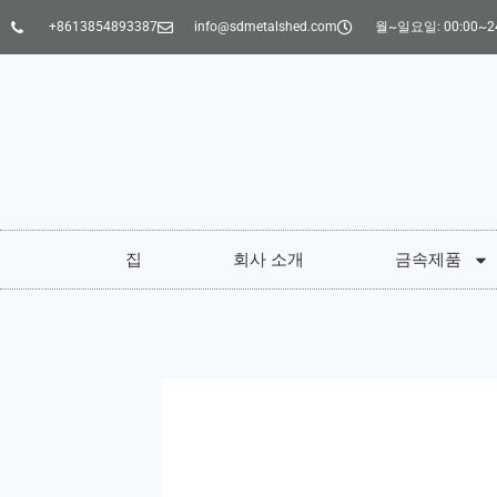
+8613854893387
info@sdmetalshed.com
월~일요일: 00:00~24
집
회사 소개
금속제품