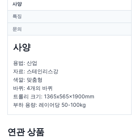
사양
특징
문의
사양
용법: 산업
자료: 스테인리스강
색깔: 맞춤형
바퀴: 4개의 바퀴
트롤리 크기: 1365x565x1900mm
부하 용량: 레이어당 50-100kg
연관 상품