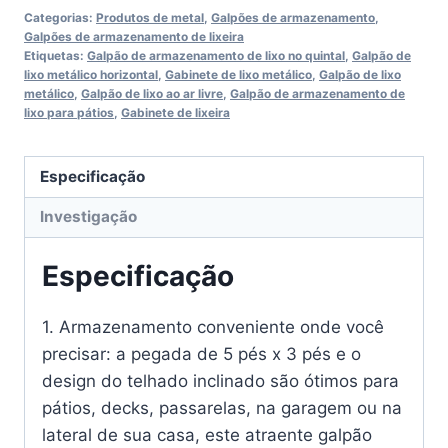
Categorias:
Produtos de metal
,
Galpões de armazenamento
,
Galpões de armazenamento de lixeira
Etiquetas:
Galpão de armazenamento de lixo no quintal
,
Galpão de
lixo metálico horizontal
,
Gabinete de lixo metálico
,
Galpão de lixo
metálico
,
Galpão de lixo ao ar livre
,
Galpão de armazenamento de
lixo para pátios
,
Gabinete de lixeira
Especificação
Investigação
Especificação
1. Armazenamento conveniente onde você
precisar: a pegada de 5 pés x 3 pés e o
design do telhado inclinado são ótimos para
pátios, decks, passarelas, na garagem ou na
lateral de sua casa, este atraente galpão