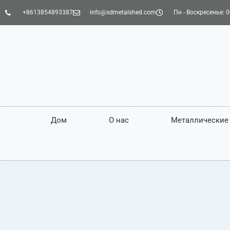
+8613854893387
info@sdmetalshed.com
Пн - Воскресенье: 0
Дом
О нас
Металлические