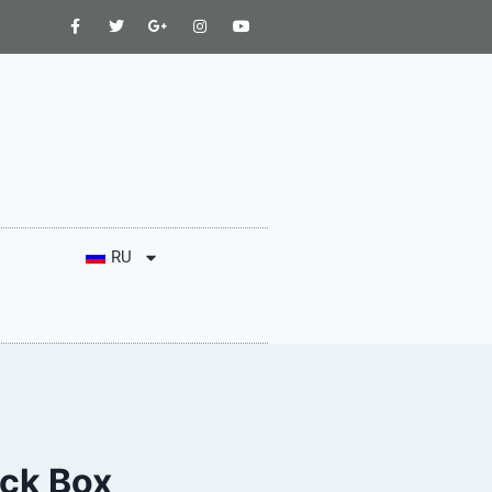
RU
eck Box