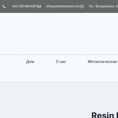
+8613854893387
info@sdmetalshed.com
Пн - Воскресенье: 0
Дом
О нас
Металлические
Resin 