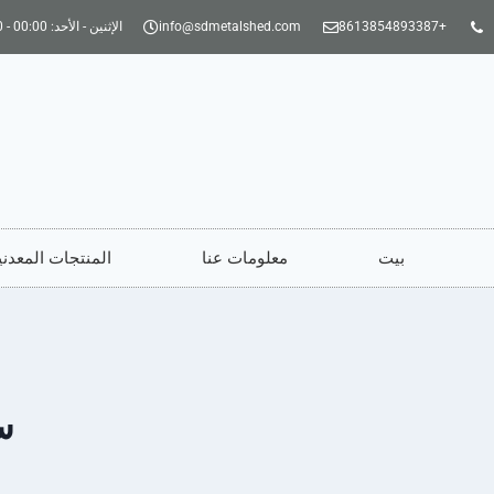
+8613854893387
info@sdmetalshed.com
الإثنين - الأحد: 00:00 - 24:00
بيت
معلومات عنا
المنتجات المعدني
س