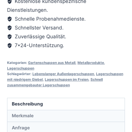
Kostenlose kundenspezifische
Dienstleistungen.
Schnelle Probenahmedienste.
Schnellster Versand.
Zuverlässige Qualität.
7*24-Unterstützung.
Kategorien:
Gartenschuppen aus Metall
,
Metallprodukte
,
Lagerschuppen
Schlagwörter:
Lebenslanger Außenlagerschuppen
,
Lagerschuppen
mit niedrigem Giebel
,
Lagerschuppen im Freien
,
Schnell
zusammengebauter Lagerschuppen
Beschreibung
Merkmale
Anfrage