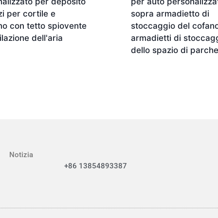
alizzato per deposito
per auto personalizza
zi per cortile e
sopra armadietto di
no con tetto spiovente
stoccaggio del cofan
ilazione dell'aria
armadietti di stoccag
dello spazio di parch
Notizia
+86 13854893387