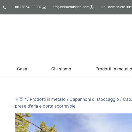
+8613854893387
info@sdmetalshed.com
Lun - domenica: 00:0
Casa
Chi siamo
Prodotti in metall
首页
/
/
Prodotti in metallo
/
Capannoni di stoccaggio
/
Capa
prese d'aria e porta scorrevole