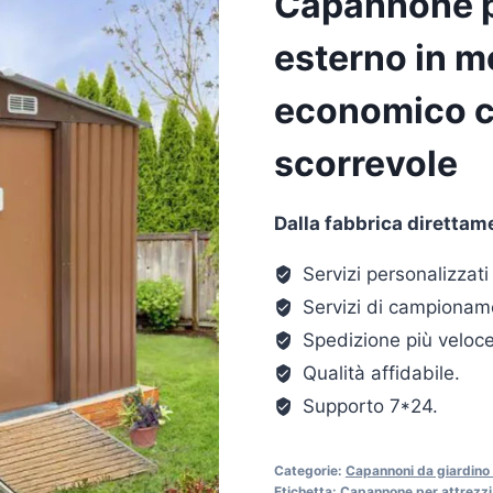
Capannone pe
esterno in m
economico co
scorrevole
Dalla fabbrica direttame
Servizi personalizzati 
Servizi di campioname
Spedizione più veloce
Qualità affidabile.
Supporto 7*24.
Categorie:
Capannoni da giardino 
Etichetta:
Capannone per attrezzi