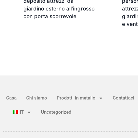
deposito attrezzi da
person
giardino esterno all'ingrosso
attrez
con porta scorrevole
giardi
e vent
Casa
Chi siamo
Prodotti in metallo
Contattaci
IT
Uncategorized