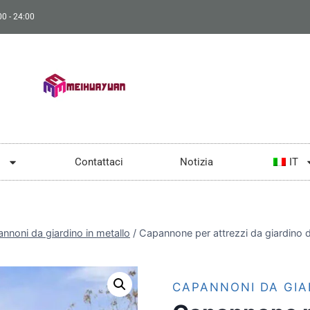
0 - 24:00
o
Contattaci
Notizia
IT
nnoni da giardino in metallo
/
Capannone per attrezzi da giardino 
CAPANNONI DA GIA