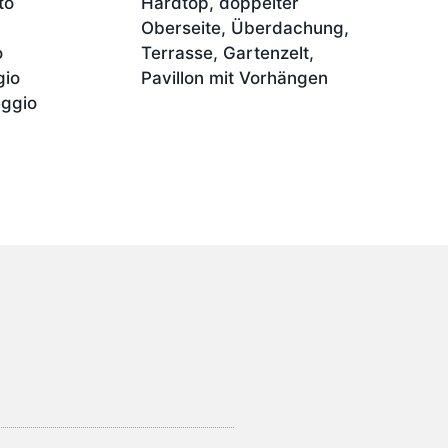
to
Hardtop, doppelter
Oberseite, Überdachung,
o
Terrasse, Gartenzelt,
gio
Pavillon mit Vorhängen
eggio