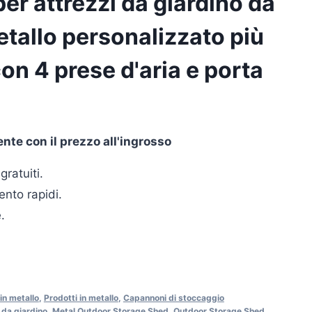
r attrezzi da giardino da
etallo personalizzato più
n 4 prese d'aria e porta
nte con il prezzo all'ingrosso
gratuiti.
nto rapidi.
.
in metallo
,
Prodotti in metallo
,
Capannoni di stoccaggio
 da giardino
,
Metal Outdoor Storage Shed
,
Outdoor Storage Shed