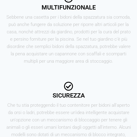
MULTIFUNZIONALE
Sebbene una casetta per i bidoni della spazzatura sia comoda,
può anche fungere da soluzione per riporre altri articoli per la
casa, nonché attrezzi da giardino, prodotti per la cura del prato
e persino forniture per la piscina. Se nel tuo giardino c'è più
disordine che semplici bidoni della spazzatura, potrebbe valere
la pena acquistare un capannone con scaffali e scomparti
multipli per una maggiore area di stoccaggio.
SICUREZZA
Che tu stia proteggendo il tuo contenitore per bidoni all'aperto
da orsi o ladri, potrebbe essere un'idea intelligente acquistare
un'opzione con un meccanismo di bloccaggio per tenere gli
animali o gli esseri umani lontani dagli oggetti all'interno. Alcuni
modelli sono dotati di un meccanismo di blocco integrato,