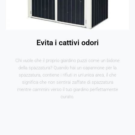
Evita i cattivi odori
Chi vuole che il proprio giardino puzzi come un bidone
della spazzatura? Quando hai un capannone per la
spazzatura, contiene i rifiuti in un'unica area, il che
significa che non sentirai zaffate di spazzatura
mentre cammini verso il tuo giardino perfettamente
curato.