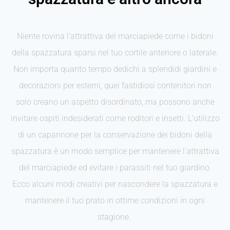
Niente rovina l'attrattiva del marciapiede come i bidoni
della spazzatura sparsi nel tuo cortile anteriore o laterale.
Non importa quanto tempo dedichi a splendidi giardini e
decorazioni per esterni, quei fastidiosi contenitori non
solo creano un aspetto disordinato, ma possono anche
invitare ospiti indesiderati come roditori e insetti. L'utilizzo
di un capannone per la conservazione dei bidoni della
spazzatura è un modo semplice per mantenere l'attrattiva
del marciapiede ed evitare i parassiti nel tuo giardino.
Ecco alcuni modi creativi per nascondere la spazzatura e
mantenere il tuo prato in ottime condizioni in ogni
stagione.