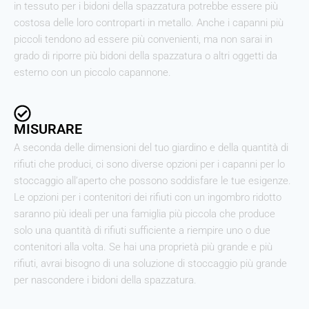
in tessuto per i bidoni della spazzatura potrebbe essere più
costosa delle loro controparti in metallo. Anche i capanni più
piccoli tendono ad essere più convenienti, ma non sarai in
grado di riporre più bidoni della spazzatura o altri oggetti da
esterno con un piccolo capannone.
MISURARE
A seconda delle dimensioni del tuo giardino e della quantità di
rifiuti che produci, ci sono diverse opzioni per i capanni per lo
stoccaggio all’aperto che possono soddisfare le tue esigenze.
Le opzioni per i contenitori dei rifiuti con un ingombro ridotto
saranno più ideali per una famiglia più piccola che produce
solo una quantità di rifiuti sufficiente a riempire uno o due
contenitori alla volta. Se hai una proprietà più grande e più
rifiuti, avrai bisogno di una soluzione di stoccaggio più grande
per nascondere i bidoni della spazzatura.