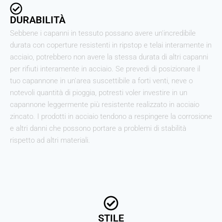
DURABILITÀ
Sebbene i capanni in tessuto possano avere un'incredibile
durata con coperture resistenti in ripstop e telai interamente in
acciaio, potrebbero non avere la stessa durata di altri capanni
per rifiuti interamente in acciaio. Se prevedi di posizionare il
tuo capannone in un'area suscettibile a forti venti, neve o
notevoli quantità di pioggia, potresti voler investire in un
capannone leggermente più resistente realizzato in acciaio
zincato. I prodotti in acciaio tendono a respingere la corrosione
e altri danni che possono portare a problemi di stabilità
rispetto ad altri materiali.
STILE