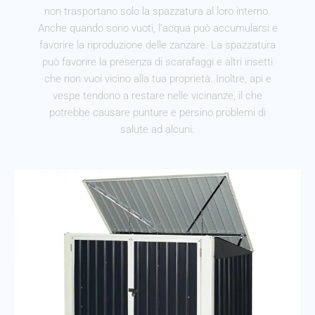
non trasportano solo la spazzatura al loro interno.
Anche quando sono vuoti, l’acqua può accumularsi e
favorire la riproduzione delle zanzare. La spazzatura
può favorire la presenza di scarafaggi e altri insetti
che non vuoi vicino alla tua proprietà. Inoltre, api e
vespe tendono a restare nelle vicinanze, il che
potrebbe causare punture e persino problemi di
salute ad alcuni.