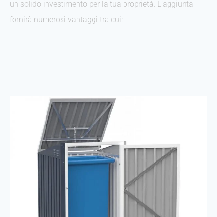
un solido investimento per la tua proprietà. L’aggiunta
fornirà numerosi vantaggi tra cui: