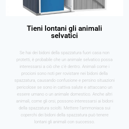
Tieni lontani gli animali
selvatici
Se hai dei bidoni della spazzatura fuori casa non
protetti, è probabile che un animale selvatico possa
interessarsi a ciò che c'è dentro. Animali come i
procioni sono noti per rovistare nei bidoni della
spazzatura, causando confusione e persino situazioni
pericolose se sono in cattiva salute e attaccano un
essere umano o un animale domestico. Anche altri
animali, come gli orsi, possono interessarsi ai bidoni
della spazzatura sciolti. Mettere l'ammoniaca sui
coperchi dei bidoni della spazzatura può tenere
lontani gli animali con successo.