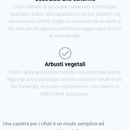
Usa i pannelli di salice per creare uno schermo per
bloccare i bidoni della spazzatura nel tuo giardino. Le
opzioni sono infinite; scegli un materiale che si adatti al
tuo stile per un'aggiunta perfetta per aggiungere fascino
al marciapiede.
Arbusti vegetali
Cestini della spazzatura mimetici con splendide piante.
Aggiungi al tuo paesaggio mentre nascondi i brutti occhi.
Nel frattempo, le piante miglioreranno l'aria attorno ai
bidoni della spazzatura.
Una casetta per i rifiuti è un modo semplice ed