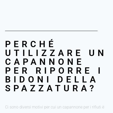
PERCHÉ
UTILIZZARE UN
CAPANNONE
PER RIPORRE I
BIDONI DELLA
SPAZZATURA?
Ci sono diversi motivi per cui un capannone per i rifiuti è