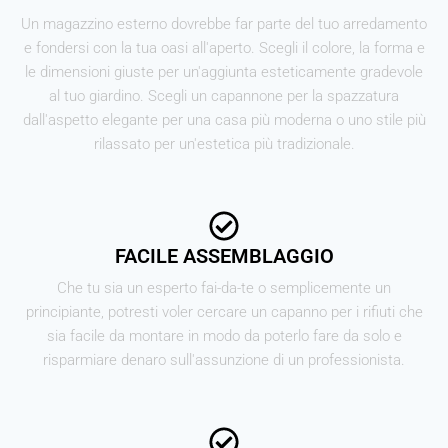
Un magazzino esterno dovrebbe far parte del tuo arredamento
e fondersi con la tua oasi all'aperto. Scegli il colore, la forma e
le dimensioni giuste per un'aggiunta esteticamente gradevole
al tuo giardino. Scegli un capannone per la spazzatura
dall'aspetto elegante per una casa più moderna o uno stile più
rilassato per un'estetica più tradizionale.
FACILE ASSEMBLAGGIO
Che tu sia un esperto fai-da-te o semplicemente un
principiante, potresti voler cercare un capanno per i rifiuti che
sia facile da montare in modo da poterlo fare da solo e
risparmiare denaro sull'assunzione di un professionista.