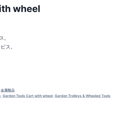
ith wheel
ス。
ービス。
,
金属製品
e
,
Garden Tools Cart with wheel
,
Garden Trolleys & Wheeled Tools