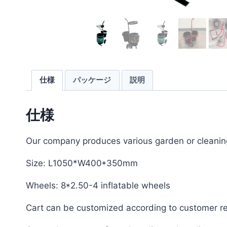
仕様
パッケージ
説明
仕様
Our company produces various garden or cleaning
Size: L1050*W400*350mm
Wheels: 8*2.50-4 inflatable wheels
Cart can be customized according to customer r