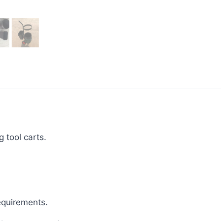
 tool carts.
equirements.