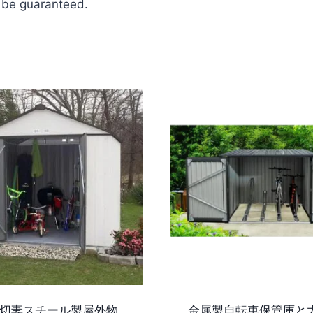
n be guaranteed.
切妻スチール製屋外物
金属製自転車保管庫と