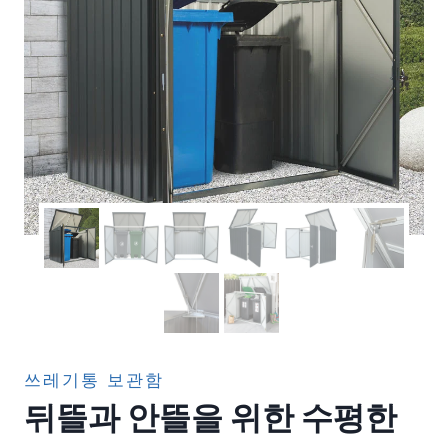
쓰레기통 보관함
뒤뜰과 안뜰을 위한 수평한