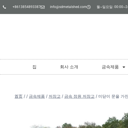
+8613854893387
info@sdmetalshed.com
월~일요일: 00:00~24
집
회사 소개
금속제품
首页
/
/
금속제품
/
저장고
/
금속 정원 저장고
/
미닫이 문을 가진