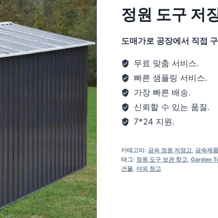
정원 도구 저
도매가로 공장에서 직접 
무료 맞춤 서비스.
빠른 샘플링 서비스.
가장 빠른 배송.
신뢰할 수 있는 품질.
7*24 지원.
카테고리:
금속 정원 저장고
,
금속제
태그:
정원 도구 보관 창고
,
Garden To
건물
,
야외 창고