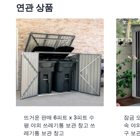
연관 상품
뜨거운 판매 6피트 x 3피트 수
잠금 
평 야외 쓰레기통 보관 창고 쓰
속 야
레기통 보관 창고
구 보