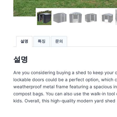
설명
특징
문의
설명
Are you considering buying a shed to keep your out
lockable doors could be a perfect option, which 
weatherproof metal frame featuring a spacious i
compost bags. You can also use the walk-in tool o
kids. Overall, this high-quality modern yard she