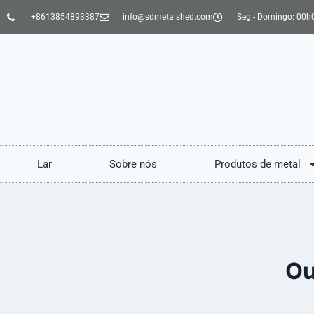
+8613854893387
info@sdmetalshed.com
Seg - Domingo: 00h
Lar
Sobre nós
Produtos de metal
Ou