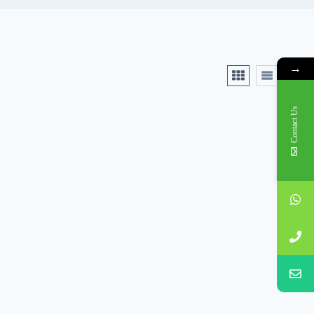
→
Contact Us