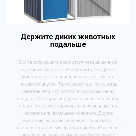
Держите диких животных
подальше
Если возле вашего дома стоят незащищенные
мусорные баки, есть вероятность, что дикое
животное может заинтересоваться тем, что
находится внутри. Такие животные, как еноты,
известны тем, что роются в мусорных баках,
создавая беспорядок и даже опасные ситуации,
если у них плохое здоровье и они нападают на
человека или домашнее животное. Другие
животные, например медведи, также могут
заинтересоваться мусорными баками. Нанесение
аммиака на крышки мусорных баков может