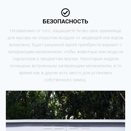
БЕЗОПАСНОСТЬ
Независимо от того, защищаете ли вы свое хранилище
для мусора на открытом воздухе от медведей или воров,
возможно, будет разумной идеей приобрести вариант с
запирающим механизмом, чтобы животные или люди не
подпускали к предметам внутри. Некоторые модели
оснащены встроенным запирающим механизмом, в то
время как в других есть место для установки
собственного замка.