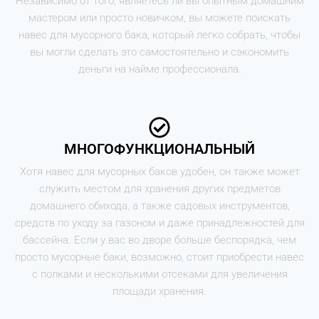
Независимо от того, являетесь ли вы опытным домашним
мастером или просто новичком, вы можете поискать
навес для мусорного бака, который легко собрать, чтобы
вы могли сделать это самостоятельно и сэкономить
деньги на найме профессионала.
МНОГОФУНКЦИОНАЛЬНЫЙ
Хотя навес для мусорных баков удобен, он также может
служить местом для хранения других предметов
домашнего обихода, а также садовых инструментов,
средств по уходу за газоном и даже принадлежностей для
бассейна. Если у вас во дворе больше беспорядка, чем
просто мусорные баки, возможно, стоит приобрести навес
с полками и несколькими отсеками для увеличения
площади хранения.