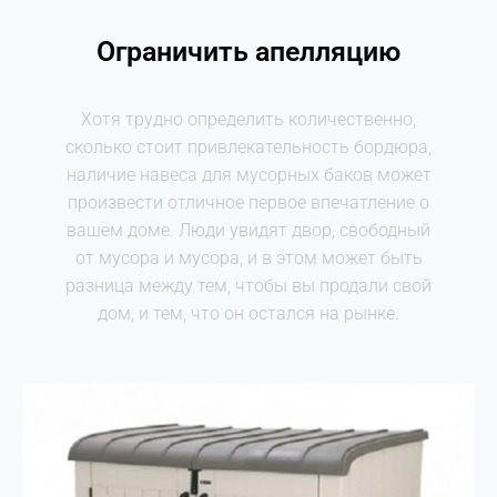
Ограничить апелляцию
Хотя трудно определить количественно,
сколько стоит привлекательность бордюра,
наличие навеса для мусорных баков может
произвести отличное первое впечатление о
вашем доме. Люди увидят двор, свободный
от мусора и мусора, и в этом может быть
разница между тем, чтобы вы продали свой
дом, и тем, что он остался на рынке.