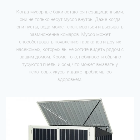
Когда мусорные баки остаются незащищенными,
они не только несут мусор внутрь. Даже когда
они пусты, вода может скапливаться и вызывать
размножение комаров. Мусор может
способствовать появлению тараканов и других
насекомых, которых вы не хотите видеть рядом с
вашим домом. Кроме того, поблизости обычно
тусуются пчелы и осы, что может вызвать у
некоторых укусы и даже проблемы со
здоровьем.