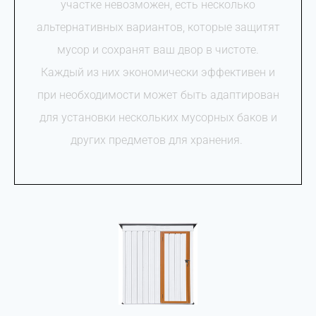
участке невозможен, есть несколько
альтернативных вариантов, которые защитят
мусор и сохранят ваш двор в чистоте.
Каждый из них экономически эффективен и
при необходимости может быть адаптирован
для установки нескольких мусорных баков и
других предметов для хранения.