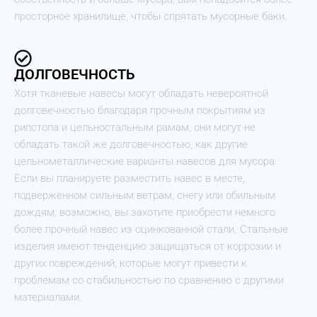
просторное хранилище, чтобы спрятать мусорные баки.
ДОЛГОВЕЧНОСТЬ
Хотя тканевые навесы могут обладать невероятной
долговечностью благодаря прочным покрытиям из
рипстопа и цельностальным рамам, они могут не
обладать такой же долговечностью, как другие
цельнометаллические варианты навесов для мусора.
Если вы планируете разместить навес в месте,
подверженном сильным ветрам, снегу или обильным
дождям, возможно, вы захотите приобрести немного
более прочный навес из оцинкованной стали. Стальные
изделия имеют тенденцию защищаться от коррозии и
других повреждений, которые могут привести к
проблемам со стабильностью по сравнению с другими
материалами.