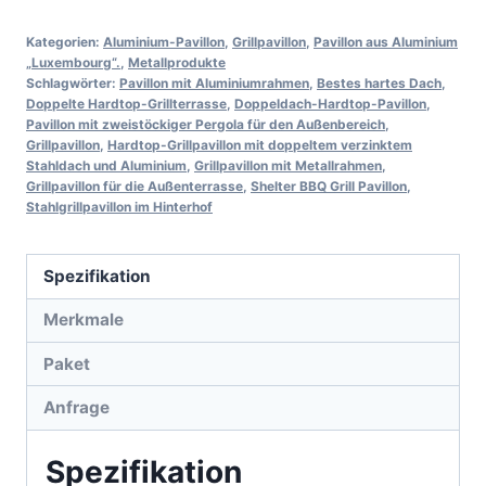
Kategorien:
Aluminium-Pavillon
,
Grillpavillon
,
Pavillon aus Aluminium
„Luxembourg“.
,
Metallprodukte
Schlagwörter:
Pavillon mit Aluminiumrahmen
,
Bestes hartes Dach
,
Doppelte Hardtop-Grillterrasse
,
Doppeldach-Hardtop-Pavillon
,
Pavillon mit zweistöckiger Pergola für den Außenbereich
,
Grillpavillon
,
Hardtop-Grillpavillon mit doppeltem verzinktem
Stahldach und Aluminium
,
Grillpavillon mit Metallrahmen
,
Grillpavillon für die Außenterrasse
,
Shelter BBQ Grill Pavillon
,
Stahlgrillpavillon im Hinterhof
Spezifikation
Merkmale
Paket
Anfrage
Spezifikation