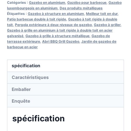
Catégories :
Gazebo en aluminium
,
Gazébo pour barbecue
,
Gazebo
luxembourgeois en aluminium
,
Des produits métalliques
Étiquettes :
Gazebo à structure en aluminium
,
Meilleur toit en dur
,
Patio barbecue double à toit rigide
,
Gazebo à toit rigide à double
toit
,
Pergola extérieure à deux niveaux de gazebo
,
Gazebo à griller
,
Gazebo à grille en aluminium à toit rigide à double toit en acier
galvanisé
,
Gazebo à grille à structure métallique
,
Gazebo de
terrasse extérieure
,
Abri BBQ Grill Gazebo
,
Jardin de gazebo de
barbecue en acier
spécification
Caractéristiques
Emballer
Enquête
spécification