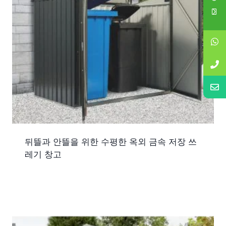
뒤뜰과 안뜰을 위한 수평한 옥외 금속 저장 쓰
레기 창고