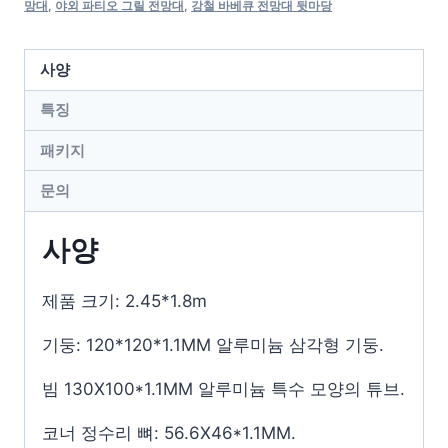
망대
,
야외 파티오 그릴 전망대
,
강철 바베큐 전망대 뒷마당
사양
특징
패키지
문의
사양
제품 크기: 2.45*1.8m
기둥: 120*120*1.1MM 알루미늄 삼각형 기둥.
빔 130X100*1.1MM 알루미늄 특수 모양의 튜브.
코너 정수리 뼈: 56.6X46*1.1MM.